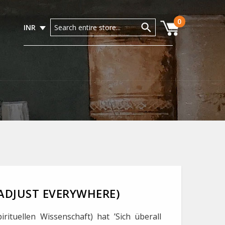
0
INR
(ADJUST EVERYWHERE)
rituellen Wissenschaft) hat ’Sich überall