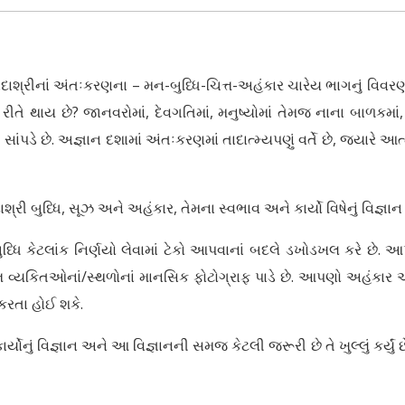
ાદાશ્રીનાં અંતઃકરણના – મન-બુધ્ધિ-ચિત્ત-અહંકાર ચારેય ભાગનું વિવરણ
ેવી રીતે થાય છે? જાનવરોમાં, દેવગતિમાં, મનુષ્યોમાં તેમજ નાના બાળકમાં, 
રા સાંપડે છે. અજ્ઞાન દશામાં અંતઃકરણમાં તાદાત્મ્યપણું વર્તે છે, જ્યાર
્રી બુધ્ધિ, સૂઝ અને અહંકાર, તેમના સ્વભાવ અને કાર્યો વિષેનું વિજ્ઞાન ખુ
કેટલાંક નિર્ણયો લેવામાં ટેકો આપવાનાં બદલે ડખોડખલ કરે છે. આ
ત્ત વ્યકિતઓનાં/સ્થળોનાં માનસિક ફોટોગ્રાફ પાડે છે. આપણો અહંકાર આ
 કરતા હોઈ શકે.
ર્યોનું વિજ્ઞાન અને આ વિજ્ઞાનની સમજ કેટલી જરૂરી છે તે ખુલ્લું કર્