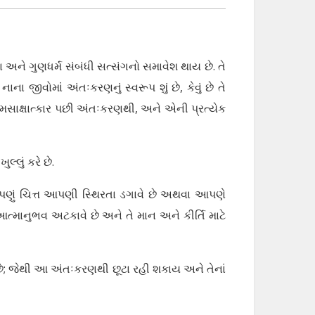
 અને ગુણધર્મ સંબંધી સત્સંગનો સમાવેશ થાય છે. તે
નાના જીવોમાં અંતઃકરણનું સ્વરૂપ શું છે, કેવું છે તે
ે આત્મસાક્ષાત્કાર પછી અંતઃકરણથી, અને એની પ્રત્યેક
લ્લું કરે છે.
પણું ચિત્ત આપણી સ્થિરતા ડગાવે છે અથવા આપણે
ત્માનુભવ અટકાવે છે અને તે માન અને કીર્તિ માટે
યું છે; જેથી આ અંતઃકરણથી છૂટા રહી શકાય અને તેનાં