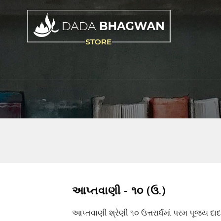
આપ્તવાણી - ૧૦ (ઉ.)
આપ્તવાણી શ્રેણી ૧૦ ઉત્તરાર્ધમાં પરમ પૂજ્ય દા