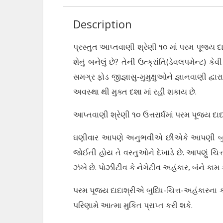
Description
પ્રસ્તુત આપ્તવાણી શ્રેણી ૧૦ માં પરમ પૂજ્ય દ
શેનું બનેલું છે? તેની ઉત્ક્રાંતિ(ડેવલપમેન્ટ) ક
સમગ્ર ફોડ જીજ્ઞાસુ-મુમુક્ષુઓને જ્ઞાનવાણી દ્વા
અવસ્થા થી મુક્ત દશા માં રહી શકાય છે.
આપ્તવાણી શ્રેણી ૧૦ ઉત્તરાર્ધમાં પરમ પૂજ્ય દાદાશ
ઘણીવાર આપણે અનુભવીએ છીએકે આપણી બુધ્ધિ 
જોઈતી હોય તે વસ્તુઓને દેખાડે છે. આપણું ચિ
ઝંખે છે. પોઝીટીવ કે નેગેટીવ અહંકાર, બંને કામ
પરમ પૂજ્ય દાદાશ્રીએ બુધ્ધિ-ચિત્ત-અહંકારના કા
પરિણામે આત્મા મુકિત પ્રાપ્ત કરી શકે.