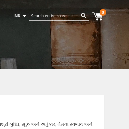
0
INR
દાશ્રી બુધ્ધિ, સૂઝ અને અહંકાર, તેમના સ્વભાવ અને