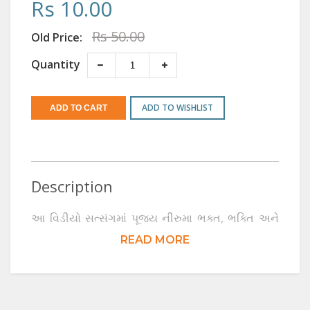
Rs 10.00
Rs 50.00
Old Price:
Quantity
ADD TO WISHLIST
Description
આ વિડીયો સત્સંગમાં પૂજ્ય નીરુમા ભક્ત, ભક્તિ અને
ભગવાન વચ્ચેના સંબંધને યથાર્થ રીતે સમજાવ્યો છે. સ્થૂળ
READ MORE
ભક્તિથી આગળ વધીને પરમાત્મા સાથે અભેદ બનાવતી
ભક્તિ સુધીના સર્વ સોપાન ખુલ્લા કર્યા છે.