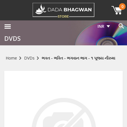
0
INR
DVDS
Home
DVDs
ભક્ત - ભક્તિ - ભગવાન ભાગ - ૧ પૂજ્ય નીરુમા