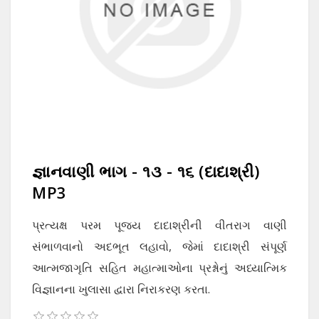
જ્ઞાનવાણી ભાગ - ૧૩ - ૧૬ (દાદાશ્રી)
MP3
પ્રત્યક્ષ પરમ પૂજ્ય દાદાશ્રીની વીતરાગ વાણી
સંભાળવાનો અદભૂત લહાવો, જેમાં દાદાશ્રી સંપૂર્ણ
આત્મજાગૃતિ સહિત મહાત્માઓના પ્રશ્નોનું અધ્યાત્મિક
વિજ્ઞાનના ખુલાસા દ્વારા નિરાકરણ કરતા.