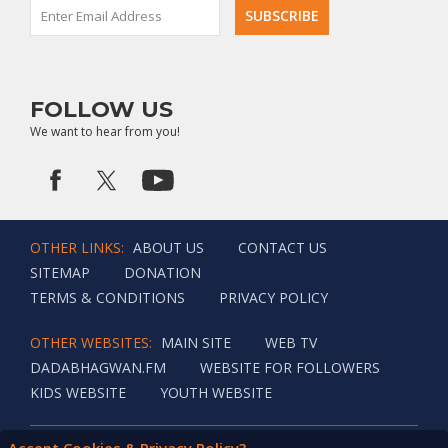
સાથે અદભૂત અધ્યાત્મિક ફોડ પણ પાડે છે!
FOLLOW US
We want to hear from you!
OTHER LINKS:
ABOUT US
CONTACT US
SITEMAP
DONATION
TERMS & CONDITIONS
PRIVACY POLICY
OTHER WEBSITES:
MAIN SITE
WEB TV
DADABHAGWAN.FM
WEBSITE FOR FOLLOWERS
KIDS WEBSITE
YOUTH WEBSITE