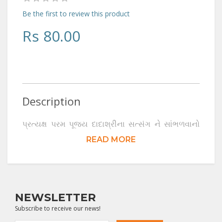
Be the first to review this product
Rs 80.00
Description
પ્રત્યક્ષ પરમ પૂજ્ય દાદાશ્રીના સત્સંગ ને સાંભળવાનો
આ એક અદભુદ લ્હાવો છે. દાદાશ્રીની સંપૂર્ણ
READ MORE
આત્મજાગૃતિ સહિત ની ચેતન જ્ઞાનવાણી સહુ
મહાત્માઓના પ્રશ્નોનું સંતોષકારી નિરાકરણ કરે છે. આ
ઓડીઓ સત્સંગ (જ્ઞાનવાણી ભાગ - ૧૩ - ૧૬) દ્વારા
NEWSLETTER
આપણને એમની વીતરાગતાના પણ દર્શન થાય છે. એટલું
Subscribe to receive our news!
જ નહિ, પણ દાદાશ્રીની જ્ઞાનવાણી વ્યવહારિક ઉકેલ