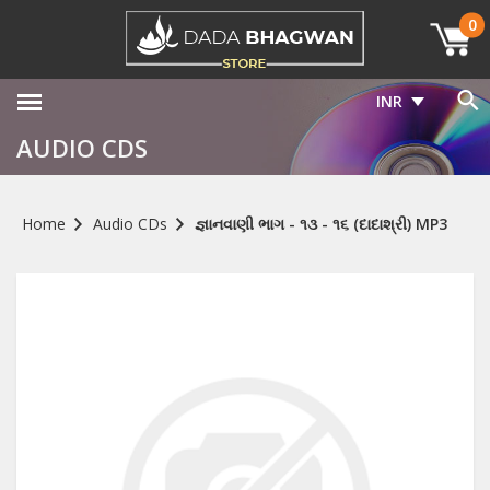
0
INR
AUDIO CDS
Home
Audio CDs
જ્ઞાનવાણી ભાગ - ૧૩ - ૧૬ (દાદાશ્રી) MP3